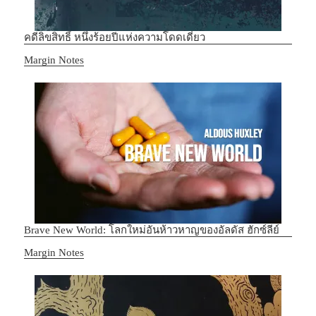
คดีลิขสิทธิ์ หนึ่งร้อยปีแห่งความโดดเดี่ยว
In relation to
Margin Notes
Brave New World: โลกใหม่อันห้าวหาญของอัลดัส ฮักซ์ลีย์
In relation to
Margin Notes