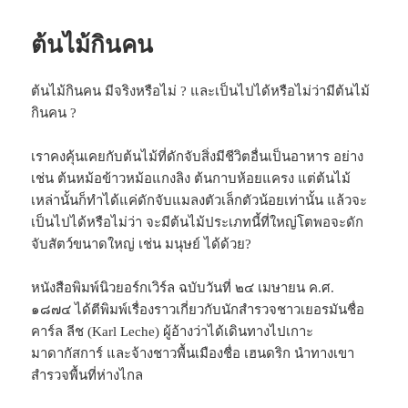
ต้นไม้กินคน
ต้นไม้กินคน มีจริงหรือไม่ ? และเป็นไปได้หรือไม่ว่ามีต้นไม้
กินคน ?
เราคงคุ้นเคยกับต้นไม้ที่ดักจับสิ่งมีชีวิตอื่นเป็นอาหาร อย่าง
เช่น ต้นหม้อข้าวหม้อแกงลิง ต้นกาบห้อยแครง แต่ต้นไม้
เหล่านั้นก็ทำได้แค่ดักจับแมลงตัวเล็กตัวน้อยเท่านั้น แล้วจะ
เป็นไปได้หรือไม่ว่า จะมีต้นไม้ประเภทนี้ที่ใหญ่โตพอจะดัก
จับสัตว์ขนาดใหญ่ เช่น มนุษย์ ได้ด้วย?
หนังสือพิมพ์นิวยอร์กเวิร์ล ฉบับวันที่ ๒๔ เมษายน ค.ศ.
๑๘๗๔ ได้ตีพิมพ์เรื่องราวเกี่ยวกับนักสำรวจชาวเยอรมันชื่อ
คาร์ล ลีช (Karl Leche) ผู้อ้างว่าได้เดินทางไปเกาะ
มาดากัสการ์ และจ้างชาวพื้นเมืองชื่อ เฮนดริก นำทางเขา
สำรวจพื้นที่ห่างไกล