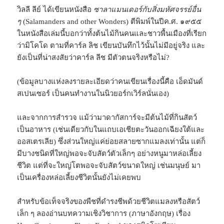
วิลลี ลีย์ ได้เขียนหนังสือ
ซาลาแมนเดอร์กับสิ่งมหัศจรรย์อื่น
ๆ
(Salamanders and other Wonders) ตีพิมพ์ในปีค.ศ. ๑๙๕๕
ในหนังสือเล่มนี้บอกว่าทั้งต้นไม้กินคนและชาวพื้นเมืองที่เรียก
ว่ามิโคโด ตามที่คาร์ล ลิช เขียนบันทึกไว้นั้นไม่มีอยู่จริง และ
ยังเป็นที่น่าสงสัยว่าคาร์ล ลีช มีตัวตนจริงหรือไม่?
(ข้อมูลบางแห่งลงรายละเอียดว่าคนเขียนเรื่องนี้คือ เอ็ดมันด์
สเปนเซอร์ เป็นคนทำงานในนิวยอร์กเวิร์ลนั่นเอง)
และจากการสำรวจ แม้ว่ามาดากัสการ์จะมีต้นไม้ที่กินสัตว์
เป็นอาหาร (เช่นเดียวกับในแถบเอเชียตะวันออกเฉียงใต้และ
ออสเตรเลีย) ซึ่งส่วนใหญ่แค่ย่อยสลายซากแมลงเท่านั้น แต่ก็
มีบางชนิดที่ใหญ่พอจะจับสัตว์ตัวเล็กๆ อย่างหนูมาหล่อเลี้ยง
ชีวิต แต่ที่จะใหญ่โตพอจะจับสัตว์ขนาดใหญ่ เช่นมนุษย์ มา
เป็นเครื่องหล่อเลี้ยงชีวิตนั้นยังไม่เคยพบ
สำหรับข้อเท็จจริงของพืชที่ดำรงชีพด้วยชีวิตแมลงหรือสัตว์
เล็ก ๆ ลองอ่านบทความเชิงวิชาการ (ภาษาอังกฤษ) เรื่อง