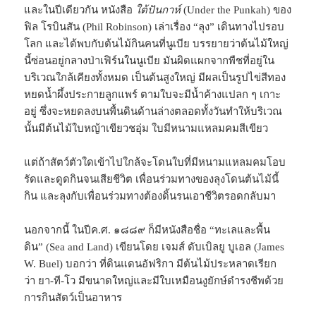
และในปีเดียวกัน หนังสือ
ใต้ปันกาห์
(Under the Punkah) ของ
ฟิล โรบินสัน (Phil Robinson) เล่าเรื่อง “ลุง” เดินทางไปรอบ
โลก และได้พบกับต้นไม้กินคนที่นูเบีย บรรยายว่าต้นไม้ใหญ่
นี้ซ่อนอยู่กลางป่าเฟิร์นในนูเบีย มันผิดแผกจากพืชที่อยู่ใน
บริเวณใกล้เคียงทั้งหมด เป็นต้นสูงใหญ่ มีผลเป็นรูปไข่สีทอง
หยดน้ำผึ้งประกายลูกแพร์ ตามใบจะมีน้ำค้างแปลก ๆ เกาะ
อยู่ ซึ่งจะหยดลงบนพื้นดินด้านล่างตลอดทั้งวันทำให้บริเวณ
นั้นมีต้นไม้ใบหญ้าเขียวชอุ่ม ใบมีหนามแหลมคมสีเขียว
แต่ถ้าสัตว์ตัวใดเข้าไปใกล้จะโดนใบที่มีหนามแหลมคมโอบ
รัดและดูดกินจนเสียชีวิต เพื่อนร่วมทางของลุงโดนต้นไม้นี้
กิน และลุงกับเพื่อนร่วมทางต้องดิ้นรนเอาชีวิตรอดกลับมา
นอกจากนี้ ในปีค.ศ. ๑๘๘๙ ก็มีหนังสือชื่อ “ทะเลและพื้น
ดิน” (Sea and Land) เขียนโดย เจมส์ ดับเบิลยู บูเอล (James
W. Buel) บอกว่า ที่ดินแดนอัฟริกา มีต้นไม้ประหลาดเรียก
ว่า ยา-ที-โว มีขนาดใหญ่และมีใบเหมือนงูยักษ์ดำรงชีพด้วย
การกินสัตว์เป็นอาหาร