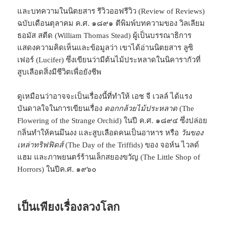
และบทความในนิตยสาร รีวิวออฟรีวิว (Review of Reviews)
ฉบับเดือนตุลาคม ค.ศ. ๑๘๙๑ ตีพิมพ์บทความของ วิลเลียม
ธอมัส สตีด (William Thomas Stead) ผู้เป็นบรรณาธิการ
แสดงความคิดเห็นและข้อมูลว่า เขาได้อ่านนิตยสาร ลูซิ
เฟอร์ (Lucifer) ซึ่งเขียนว่ามีต้นไม้ประหลาดในนิคารากัวที่
สูบเลือดสิ่งมีชีวิตเพื่อยังชีพ
ดูเหมือนว่าอาจจะเป็นเรื่องนี้ที่ทำให้ เอช จี เวลล์ ได้แรง
บันดาลใจในการเขียนเรื่อง
ดอกกล้วยไม้ประหลาด
(The
Flowering of the Strange Orchid) ในปี ค.ศ. ๑๘๙๔ ซึ่งปล่อย
กลิ่นทำให้คนมึนงง และสูบเลือดคนเป็นอาหาร หรือ
วันของ
เหล่าทริฟฟิดส์
(The Day of the Triffids) ของ จอห์น ไวลด์
แฮม และภาพยนตร์ร้านเล็กสยองขวัญ (The Little Shop of
Horrors) ในปีค.ศ. ๑๙๖๐
เป็นเพียงเรื่องลวงโลก