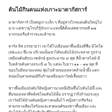
ต้นไม้กินคนแห่งเกาะมาดากัสการ์
มาดากัสการ์ เป็นหมู่เกาะเล็ก ๆ ที่อยู่ห่างไกลแผ่นดินใหญ่ไป
มาก แต่ชาวยุโรปก็รู้จักเกาะแห่งนี้ดีตั้งแต่ศตวรรษที่ ๑๗
จากกองเรือสำรวจและค้าขาย
คาร์ล ลิช บรรยายว่า เขาได้ไปเยือนเผ่าพื้นเมืองที่ชื่อ มิโคโด
(Mkodo) ซึ่ง ณ บริเวณนั้นเขาได้พบต้นไม้ประหลาด รูปร่าง
เหมือนต้นสัปปะรดยักษ์ สูงประมาณ ๘ ฟุต สีน้ำตาลไหม้ มี
ใบคล้ายต้นหางจระเข้ ๘ ใบ แต่ละใบยาว ๑๑ – ๑๒ ฟุต ที่
ขอบใบมีหนามแหลม ชุ่มไปด้วยของเหลวคล้ายน้ำผึ้ง แตก
หน่อเป็นสามหน่อมีกิ่งก้านเหมือนเถาวัลย์เลื้อยยาว
ชาวพื้นเมืองบังคับให้หญิงสาวนางหนึ่งปีนขึ้นไปต้นไม้นี้ และ
ดื่มของเหลวที่หลั่งชโลมต้นไม้นั้น ปรากฏว่ากิ่งก้านประดุจ
เถาวัลย์ได้ม้วนพันหญิงสาวคนนั้นไว้ หญิงสาวกรีดร้อง
ท่ามกลางเสียงโห่ร้องและสวดมนต์ของชาวพื้นเมือง และ