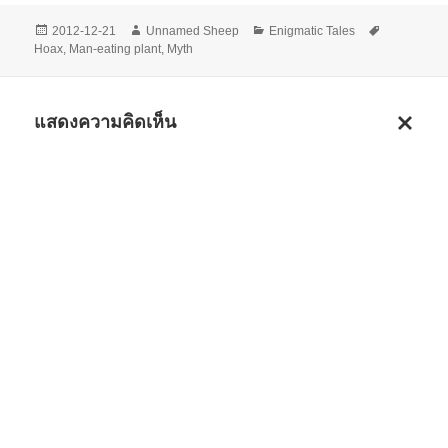
Posted
Author
Categories
Tags
2012-12-21
Unnamed Sheep
Enigmatic Tales
on
Hoax
,
Man-eating plant
,
Myth
แสดงความคิดเห็น
Cancel
reply