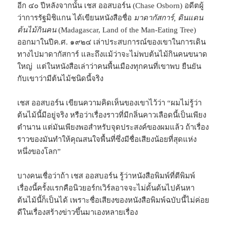
อีก ๔๐ ปีหลังจากนั้น เชส ออสบอร์น (Chase Osborn) อดีตผู้
ว่าการรัฐมิชิแกน ได้เขียนหนังสือชื่อ
มาดากัสการ์, ดินแดน
ต้นไม้กินคน
(Madagascar, Land of the Man-Eating Tree)
ออกมาในปีค.ศ. ๑๙๒๔ เล่าประสบการณ์ของเขาในการเดิน
ทางไปมาดากัสการ์ และถึงแม้ว่าจะไม่พบต้นไม้กินคนขนาด
ใหญ่ แต่ในหนังสือเล่าว่าคนพื้นเมืองทุกคนที่เขาพบ ยืนยัน
กับเขาว่ามีต้นไม้ชนิดนี้จริง
เชส ออสบอร์น เขียนความคิดเห็นของเขาไว้ว่า “ผมไม่รู้ว่า
ต้นไม้นี้มีอยู่จริง หรือว่าเรื่องราวที่มีกลิ่นคาวเลือดนี้เป็นเพียง
ตำนาน แต่มันเพียงพอสำหรับจุดประสงค์ของผมแล้ว ถ้าเรื่อง
ราวของมันทำให้คุณสนใจพื้นที่ซึ่งมีชื่อเสียงน้อยที่สุดแห่ง
หนึ่งของโลก”
บางคนเชื่อว่าถ้า เชส ออสบอร์น รู้ว่าหนังสือพิมพ์ที่ตีพิมพ์
เรื่องนี้ครั้งแรกคือนิวยอร์กเวิร์ลอาจจะไม่ดั้นด้นไปค้นหา
ต้นไม้นี้ก็เป็นได้ เพราะชื่อเสียงของหนังสือพิมพ์ฉบับนี้ไม่ค่อย
ดีในเรื่องสร้างข่าวขึ้นมาเองหลายเรื่อง