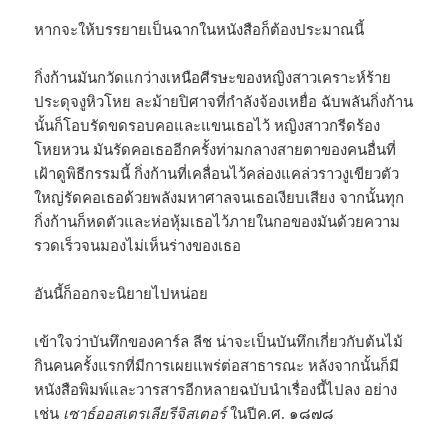
หากจะให้บรรยายเป็นฉากในหนังสือก็ต้องประมาณนี้
กิ่งก้านมันกวัดแกว่างเหนือศีรษะของหญิงสาวเคราะห์ร้าย
ประดุจงูหิวโหย ละม้ายปิศาจที่กำลังจ้องเหยื่อ ฉับพลันกิ่งก้าน
นั้นก็โอบรัดขดรอบคอและแขนเธอไว้ หญิงสาวกรีดร้อง
โหยหวน มันรัดคอเธออีกครั้งท่ามกลางสายตาของคนอื่นที่
เฝ้าดูพิธีกรรมนี้ กิ่งก้านที่เคลื่อนไว้คล่องแคล่วราวงูเขียวตัว
ใหญ่รัดคอเธอด้วยพลังมหาศาลจนเธอเงียบเสียง จากนั้นทุก
กิ่งก้านก็หดตัวและห่อหุ้มเธอไว้ภายในกอของมันด้วยความ
รวดเร็วจนมองไม่เห็นร่างของเธอ
อันนี้ก็ออกจะนิยายไปหน่อย
เข้าใจว่าบันทึกของคาร์ล ลีช น่าจะเป็นบันทึกเกี่ยวกับต้นไม้
กินคนครั้งแรกที่มีการเผยแพร่ต่อสาธารณะ หลังจากนั้นก็มี
หนังสือพิมพ์และวารสารอีกหลายฉบับนำเรื่องนี้ไปลง อย่าง
เช่น
เซาธ์ออสเตรเลียรีจิสเตอร์
ในปีค.ศ. ๑๘๗๘