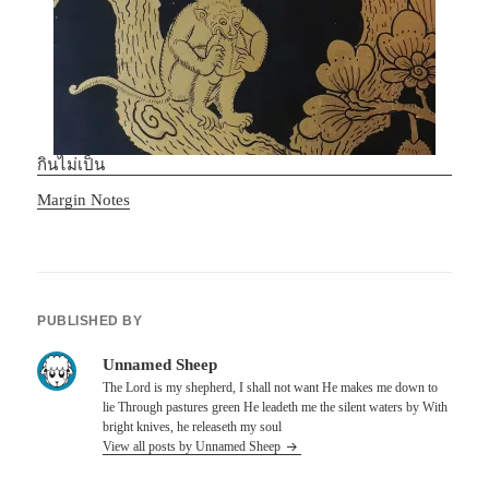
กินไม่เป็น
In relation to
Margin Notes
PUBLISHED BY
Unnamed Sheep
The Lord is my shepherd, I shall not want He makes me down to
lie Through pastures green He leadeth me the silent waters by With
bright knives, he releaseth my soul
View all posts by Unnamed Sheep