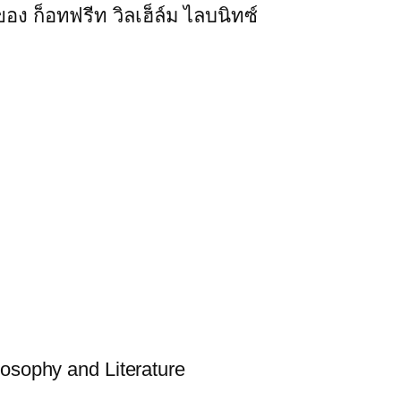
ง ก็อทฟรีท วิลเฮ็ล์ม ไลบนิทซ์
losophy and Literature