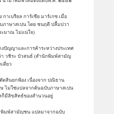
 นำมาพิมพ์ใหม่ตั้งแต่ปีพ.ศ. ๒๕๕๒
กาเบรียล การ์เซีย มาร์เกซ เมื่อ
ับภาษาสเปน โดย ชนฤดี ปลื้มปวา
ประมาณ ไม่แน่ใจ)
ินทางปัญญาและการค้าระหว่างประเทศ
่า วชิระ บัวสนธ์ (สำนักพิมพ์สามัญ
เดี่ยว
ตัดสินยกฟ้อง เนื่องจาก ปณิธาน
ฤษ ไม่ใช่แปลจากต้นฉบับภาษาสเปน
ลก็มีลิขสิทธ์ของสำนวนอยู่
สำนักพิมพ์สามัญชน แปลมาจากฉบับ