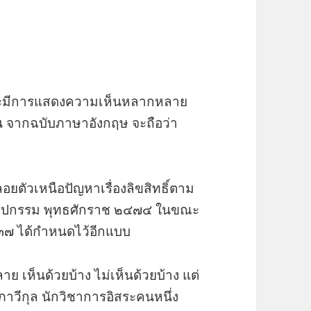
ิ์ และมีการแสดงความเห็นหลากหลาย
 จากฉบับภาษาอังกฤษ จะถือว่า
”
ตัวเหนือปัญหาเรื่องลิขสิทธิ์ตาม
ิลปกรรม พุทธศักราช ๒๔๗๔ ในขณะ
๒๕๓๗ ได้กำหนดไว้อีกแบบ
ย เห็นด้วยบ้าง ไม่เห็นด้วยบ้าง แต่
ภาวีกุล นักวิชาการอิสระคนหนึ่ง