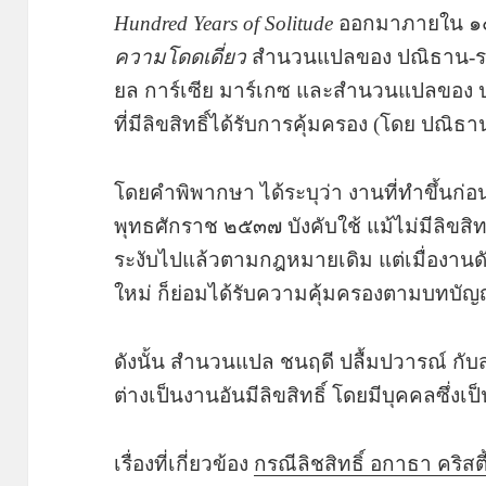
Hundred Years of Solitude
ออกมาภายใน ๑๐ ปี
ความโดดเดี่ยว
สำนวนแปลของ ปณิธาน-ร.จั
ยล การ์เซีย มาร์เกซ และสำนวนแปลของ 
ที่มีลิขสิทธิ์ได้รับการคุ้มครอง (โดย ปณิธา
โดยคำพิพากษา ได้ระบุว่า งานที่ทำขึ้นก่อน
พุทธศักราช ๒๕๓๗ บังคับใช้ แม้ไม่มีลิขสิทธ
ระงับไปแล้วตามกฎหมายเดิม แต่เมื่องานด
ใหม่ ก็ย่อมได้รับความคุ้มครองตามบทบัญ
ดังนั้น สำนวนแปล ชนฤดี ปลื้มปวารณ์ ก
ต่างเป็นงานอันมีลิขสิทธิ์ โดยมีบุคคลซึ่งเป
เรื่องที่เกี่ยวข้อง
กรณีลิชสิทธิ์ อกาธา คริสตี