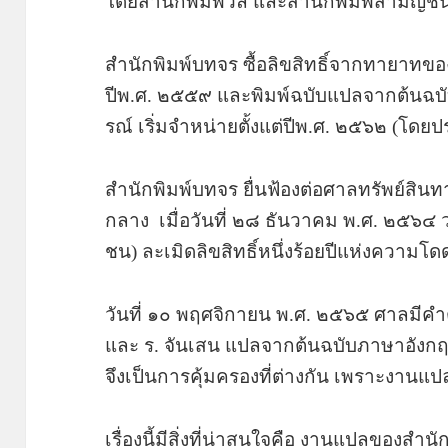
โดยสำนักพิมพ์วลี และสำนักพิมพ์สามัญชน
สำนักพิมพ์บทจร ซื้อลิขสิทธิ์จากทายาทของ 
ปีพ.ศ. ๒๕๕๙ และพิมพ์ฉบับแปลจากต้นฉบ
รณ์ เริ่มจำหน่ายตั้งแต่ปีพ.ศ. ๒๕๖๒ (โดย
สำนักพิมพ์บทจร ยื่นฟ้องต่อศาลทรัพย์ส
กลาง เมื่อวันที่ ๒๘ ธันวาคม พ.ศ. ๒๕๖๔ ว
ชน) ละเมิดลิขสิทธิ์หนึ่งร้อยปีแห่งความโดด
วันที่ ๑๐ พฤศจิกายน พ.ศ. ๒๕๖๕ ศาลมีคำ
และ ร. จันเสน แปลจากต้นฉบับภาษาอังก
จึงเป็นการคุ้มครองที่ต่างกัน เพราะงานแป
เรื่องนี้มีสิ่งที่น่าสนใจคือ งานแปลของ